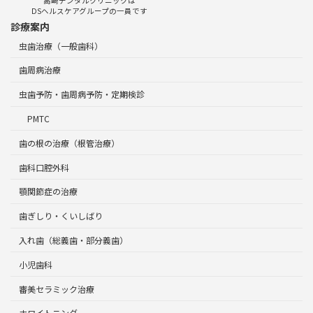
高崎デンタルクリニックは
DSヘルスケアグループの一員です
診療案内
虫歯治療（一般歯科）
歯周病治療
虫歯予防・歯周病予防・定期検診
PMTC
歯の根の治療（根管治療）
歯科口腔外科
顎関節症の治療
歯ぎしり・くいしばり
入れ歯（総義歯・部分義歯）
小児歯科
審美セラミック治療
ホワイトニング