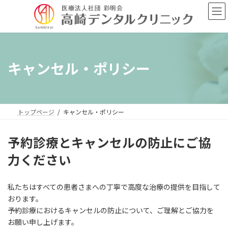
コ
ナ
ン
ビ
テ
ゲ
ン
ー
ツ
シ
へ
ョ
キャンセル・ポリシー
ス
ン
キ
に
ッ
移
プ
動
トップページ
キャンセル・ポリシー
予約診療とキャンセルの防止にご協
力ください
私たちはすべての患者さまへの丁寧で高度な治療の提供を目指して
おります。
予約診療におけるキャンセルの防止について、ご理解とご協力を
お願い申し上げます。