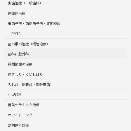
虫歯治療（一般歯科）
歯周病治療
虫歯予防・歯周病予防・定期検診
PMTC
歯の根の治療（根管治療）
歯科口腔外科
顎関節症の治療
歯ぎしり・くいしばり
入れ歯（総義歯・部分義歯）
小児歯科
審美セラミック治療
ホワイトニング
訪問歯科診療