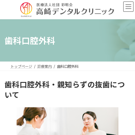
コ
ナ
ン
ビ
テ
ゲ
ン
ー
ツ
シ
へ
ョ
歯科口腔外科
ス
ン
キ
に
ッ
移
プ
動
トップページ
診療案内
歯科口腔外科
歯科口腔外科・親知らずの抜歯につ
いて