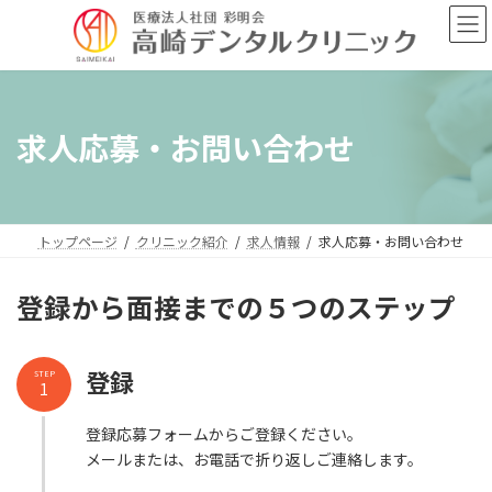
コ
ナ
ン
ビ
テ
ゲ
ン
ー
ツ
シ
へ
ョ
求人応募・お問い合わせ
ス
ン
キ
に
ッ
移
プ
動
トップページ
クリニック紹介
求人情報
求人応募・お問い合わせ
登録から面接までの５つのステップ
登録
STEP
1
登録応募フォームからご登録ください。
メールまたは、お電話で折り返しご連絡します。