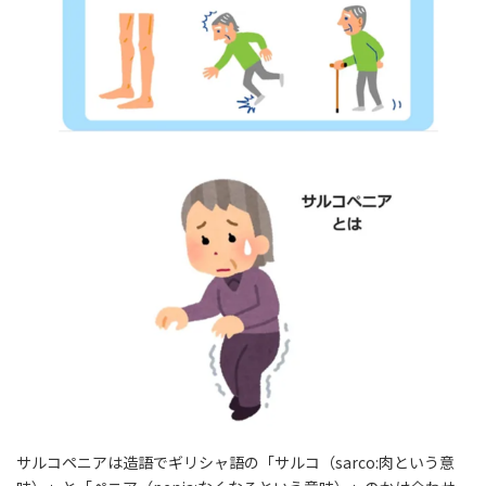
サルコペニアは造語でギリシャ語の「サルコ（sarco:肉という意