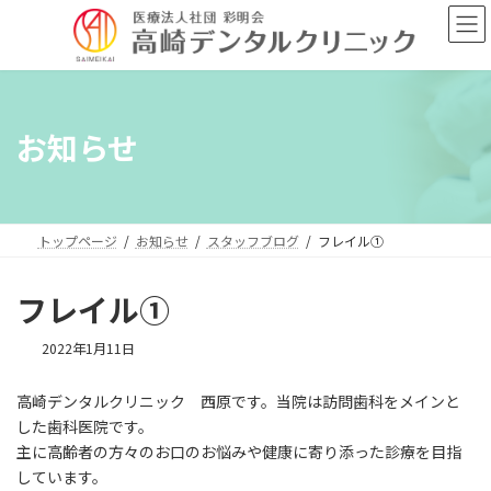
コ
ナ
ン
ビ
テ
ゲ
ン
ー
ツ
シ
へ
ョ
お知らせ
ス
ン
キ
に
ッ
移
プ
動
トップページ
お知らせ
スタッフブログ
フレイル①
フレイル①
2022年1月11日
高崎デンタルクリニック 西原です。当院は訪問歯科をメインと
した歯科医院です。
主に高齢者の方々のお口のお悩みや健康に寄り添った診療を目指
しています。