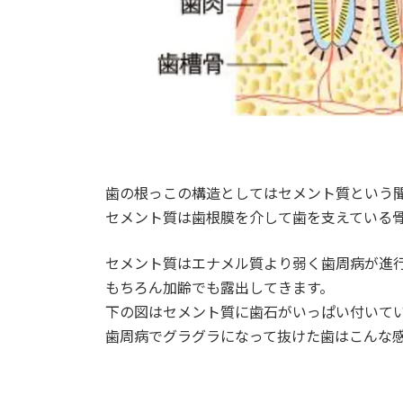
歯の根っこの構造としてはセメント質という
セメント質は歯根膜を介して歯を支えている
セメント質はエナメル質より弱く歯周病が進
もちろん加齢でも露出してきます。
下の図はセメント質に歯石がいっぱい付いて
歯周病でグラグラになって抜けた歯はこんな