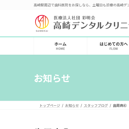
コ
ナ
高崎駅周辺で歯科医院をお探しなら、土曜日も診療の高崎デ
ン
ビ
テ
ゲ
ン
ー
ツ
シ
へ
ョ
ホーム
はじめての方へ
ス
ン
HOME
FLOW
キ
に
ッ
移
プ
動
お知らせ
トップページ
お知らせ
スタッフブログ
歯周病⑥