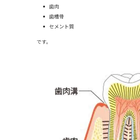
歯肉
歯槽骨
セメント質
です。