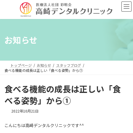
コ
ナ
ン
ビ
テ
ゲ
ン
ー
ツ
シ
へ
ョ
お知らせ
ス
ン
キ
に
ッ
移
プ
動
トップページ
お知らせ
スタッフブログ
食べる機能の成長は正しい「食べる姿勢」から①
食べる機能の成長は正しい「食
べる姿勢」から①
2022年10月21日
こんにちは高崎デンタルクリニックです^^